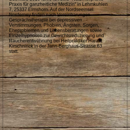
Praxis für ganzheitliche Medizin“ in Lehmkuhlen
7, 25337 Elmshorn. Auf der Nordseeinsel
Norderney finden nach Vereinbarungen
Gesprächstherapie bei depressiven
Verstimmungen, Phobien, Ängsten, Sorgen,
Eheproblemen und Lebensberatungen sowie
Einzelhypnosen zur Gewichtsreduzierung und
Raucherentwöhnung bei Heilpraktiker Harald
Kirschninck in der Jann-Berghaus-Strasse 63
statt.