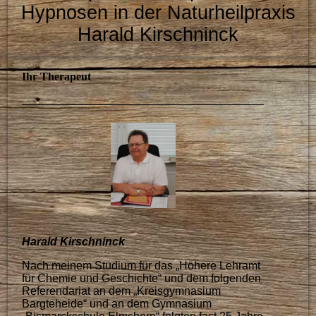
Hypnosen in de
r Naturheilpraxis
Harald Kirschninck
Ihr Therapeut
Harald Kirschninck
Nach meinem Studium für das „Höhere Lehramt
für Chemie und Geschichte“ und dem folgenden
Referendariat an dem „Kreisgymnasium
Bargteheide“ und an dem Gymnasium