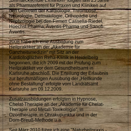
„Bismarckschule Elmshorn“ folgten fast 25 Jahre
als Pharmareferent für Praxen und Kliniken auf
den Gebieten der Kardiologie, Thrombose,
Neurologie, Dermatologie, Orthopädie und
Nephrologie bei den Firmen Cassella-Riedel,
Hoechst Pharma, Aventis-Pharma und Sanofi-
Aventis.
2008 habe ich eine Ausbildung zum
Heilpraktiker an der „Akademie für
Ganzheitsmedizin“ mit Sitz an der
Kardiologischen Reha-Klinik in Heidelberg
begonnen, die ich 2009 mit der Prüfung zum
Heilpraktiker vor dem Gesundheitsamt in
Karlsruhe abschloß. Die Erteilung der Erlaubnis
zur berufsmäßigen Ausübung der „Heilkunde
ohne Bestallung“ erfolgte vom Landratsamt
Karlsruhe am 09.12.2009.
Zusatzausbildungen erfolgten in Hypnose,
Chelat-Therapie an der „Akademie für Chelat-
Therapie und Metall-Toxikologie“, in
Ozontherapie, in Ohrakupunktur und in der
Dorn-Breuß-Methode u.a.
Seit März 2010 führe ich eine "Naturheilpraxis -